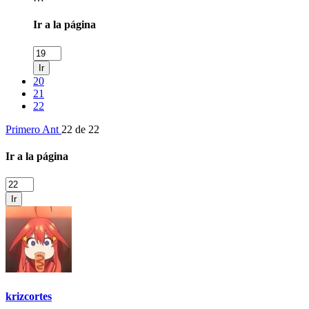
Ir a la página
Ir
20
21
22
Primero
Ant
22 de 22
Ir a la página
Ir
krizcortes