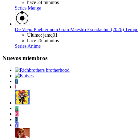
hace 24 minutos
Series Manga
De Viejo Pueblerino a Gran Maestro Espadachin (2026) Tem
Último: jamq01
hace 26 minutos
Series Anime
Nuevos miembros
B
I
A
K
P
Y