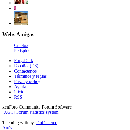
J
Webs Amigas
Cinetux
Pelisplus
Fury-Dark
Español (ES)
Contáctanos
Términos y reglas
Privacy policy
Ayuda
Inicio
RSS
xenForo Community Forum Software
[XGT] Forum statistics system
- XenGenTr
Theming with
by:
DohTheme
Atrás