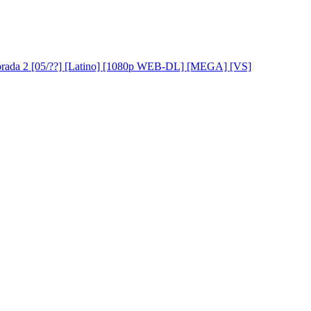
porada 2 [05/??] [Latino] [1080p WEB-DL] [MEGA] [VS]