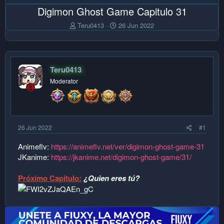
Digimon Ghost Game Capitulo 31
A
F
Teru0413
26 Jun 2022
u
e
t
c
o
h
r
a
Teru0413
d
e
Moderator
i
n
i
c
i
26 Jun 2022
#1
o
Animeflv:
https://animeflv.net/ver/digimon-ghost-game-31
JKanime:
https://jkanime.net/digimon-ghost-game/31/
Próximo Capitulo:
¿Quien eres tú?