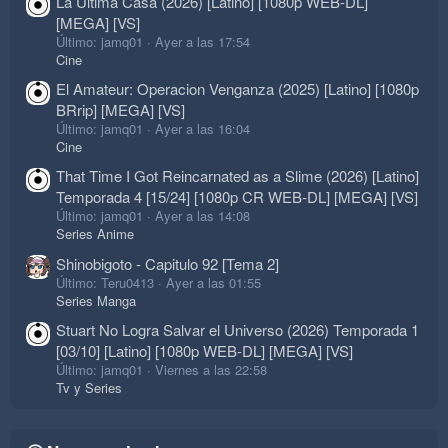
La Ultima Casa (2026) [Latino] [1080p WEB-DL]
[MEGA] [VS]
Último: jamq01
Ayer a las 17:54
Cine
El Amateur: Operacion Venganza (2025) [Latino] [1080p
BRrip] [MEGA] [VS]
Último: jamq01
Ayer a las 16:04
Cine
That Time I Got Reincarnated as a Slime (2026) [Latino]
Temporada 4 [15/24] [1080p CR WEB-DL] [MEGA] [VS]
Último: jamq01
Ayer a las 14:08
Series Anime
Shinobigoto - Capitulo 92 [Tema 2]
Último: Teru0413
Ayer a las 01:55
Series Manga
Stuart No Logra Salvar el Universo (2026) Temporada 1
[03/10] [Latino] [1080p WEB-DL] [MEGA] [VS]
Último: jamq01
Viernes a las 22:58
Tv y Series