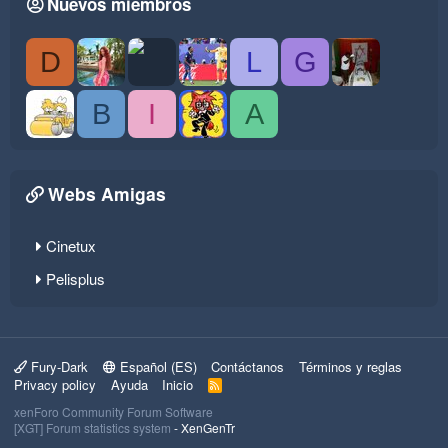
Nuevos miembros
D
L
G
B
I
A
Webs Amigas
Cinetux
Pelisplus
Fury-Dark
Español (ES)
Contáctanos
Términos y reglas
Privacy policy
Ayuda
Inicio
R
S
xenForo Community Forum Software
S
[XGT] Forum statistics system
- XenGenTr