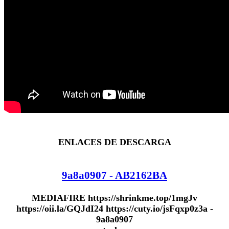
ENLACES DE DESCARGA
9a8a0907 - AB2162BA
MEDIAFIRE https://shrinkme.top/1mgJv
https://oii.la/GQJdI24 https://cuty.io/jsFqxp0z3a -
9a8a0907