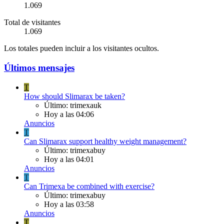
1.069
Total de visitantes
1.069
Los totales pueden incluir a los visitantes ocultos.
Últimos mensajes
T
How should Slimarax be taken?
Último: trimexauk
Hoy a las 04:06
Anuncios
T
Can Slimarax support healthy weight management?
Último: trimexabuy
Hoy a las 04:01
Anuncios
T
Can Trimexa be combined with exercise?
Último: trimexabuy
Hoy a las 03:58
Anuncios
T