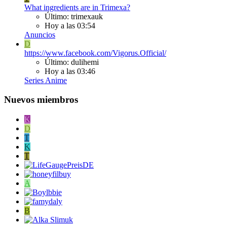
What ingredients are in Trimexa?
Último: trimexauk
Hoy a las 03:54
Anuncios
D
https://www.facebook.com/Vigorus.Official/
Último: dulihemi
Hoy a las 03:46
Series Anime
Nuevos miembros
K
D
T
K
T
A
B