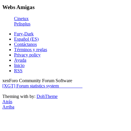
Webs Amigas
Cinetux
Pelisplus
Fury-Dark
Español (ES)
Contáctanos
Términos y reglas
Privacy policy
Ayuda
Inicio
RSS
xenForo Community Forum Software
[XGT] Forum statistics system
- XenGenTr
Theming with
by:
DohTheme
Atrás
Arriba