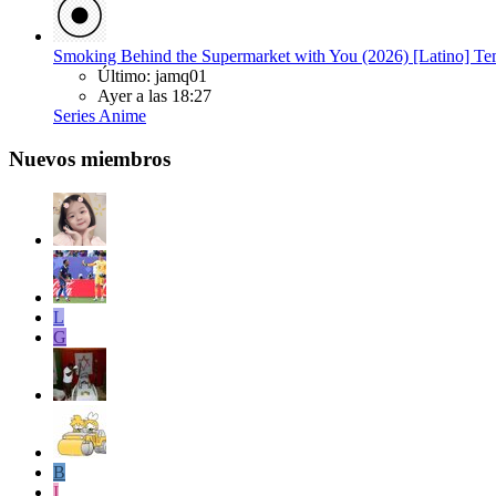
Smoking Behind the Supermarket with You (2026) [Latino]
Último: jamq01
Ayer a las 18:27
Series Anime
Nuevos miembros
L
G
B
I