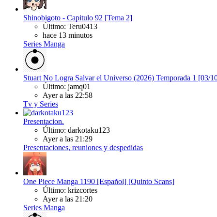
Shinobigoto - Capitulo 92 [Tema 2]
Último: Teru0413
hace 13 minutos
Series Manga
Stuart No Logra Salvar el Universo (2026) Temporada 1 [03
Último: jamq01
Ayer a las 22:58
Tv y Series
Presentacion.
Último: darkotaku123
Ayer a las 21:29
Presentaciones, reuniones y despedidas
One Piece Manga 1190 [Español] [Quinto Scans]
Último: krizcortes
Ayer a las 21:20
Series Manga