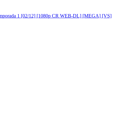
 Temporada 1 [02/12] [1080p CR WEB-DL] [MEGA] [VS]