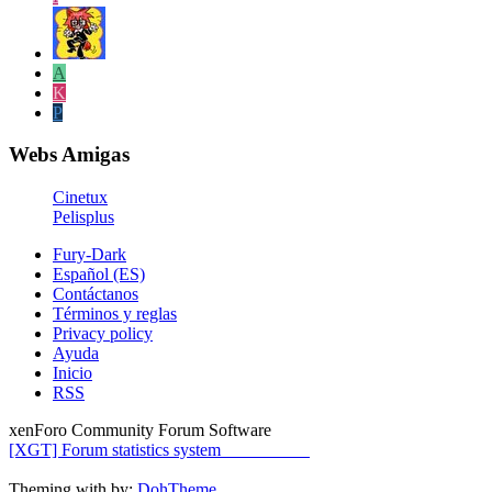
A
K
P
Webs Amigas
Cinetux
Pelisplus
Fury-Dark
Español (ES)
Contáctanos
Términos y reglas
Privacy policy
Ayuda
Inicio
RSS
xenForo Community Forum Software
[XGT] Forum statistics system
- XenGenTr
Theming with
by:
DohTheme