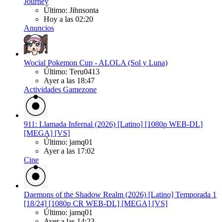
Journey
Último: Jihnsonta
Hoy a las 02:20
Anuncios
Wocial Pokemon Cup - ALOLA (Sol y Luna)
Último: Teru0413
Ayer a las 18:47
Actividades Gamezone
911: Llamada Infernal (2026) [Latino] [1080p WEB-DL]
[MEGA] [VS]
Último: jamq01
Ayer a las 17:02
Cine
Daemons of the Shadow Realm (2026) [Latino] Temporada 1
[18/24] [1080p CR WEB-DL] [MEGA] [VS]
Último: jamq01
Ayer a las 14:23