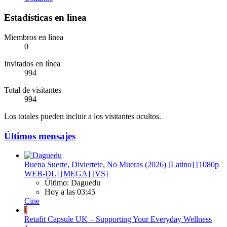
Estadísticas en línea
Miembros en línea
0
Invitados en línea
994
Total de visitantes
994
Los totales pueden incluir a los visitantes ocultos.
Últimos mensajes
Buena Suerte, Diviertete, No Mueras (2026) [Latino] [1080p
WEB-DL] [MEGA] [VS]
Último: Daguedu
Hoy a las 03:45
Cine
J
Retafit Capsule UK – Supporting Your Everyday Wellness