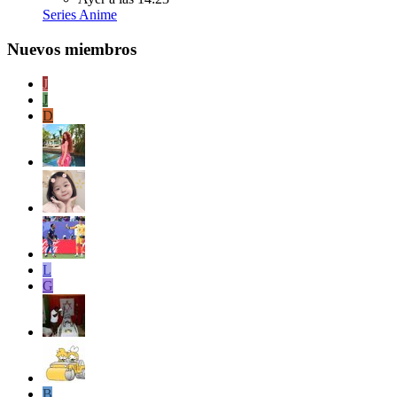
Series Anime
Nuevos miembros
J
J
D
L
G
B